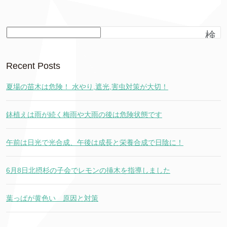
検
索
Recent Posts
夏場の苗木は危険！ 水やり,遮光,害虫対策が大切！
鉢植えは雨が続く梅雨や大雨の後は危険状態です
午前は日光で光合成、午後は成長と栄養合成で日陰に！
6月8日北摂杉の子会でレモンの挿木を指導しました
葉っぱが黄色い 原因と対策